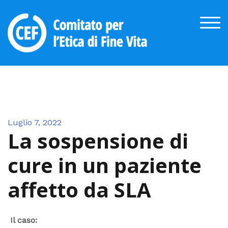
Skip
to
TOG
content
Luglio 7, 2022
La sospensione di
cure in un paziente
affetto da SLA
Il caso: