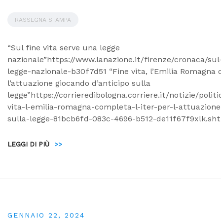
RASSEGNA STAMPA
“Sul fine vita serve una legge
nazionale”https://www.lanazione.it/firenze/cronaca/sul
legge-nazionale-b30f7d51 “Fine vita, l’Emilia Romagna c
l’attuazione giocando d’anticipo sulla
legge”https://corrieredibologna.corriere.it/notizie/poli
vita-l-emilia-romagna-completa-l-iter-per-l-attuazion
sulla-legge-81bcb6fd-083c-4696-b512-de11f67f9xlk.sht
LEGGI DI PIÙ
>>
GENNAIO 22, 2024